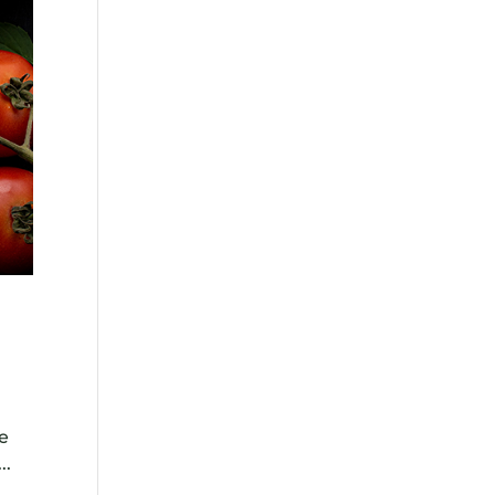
re
..