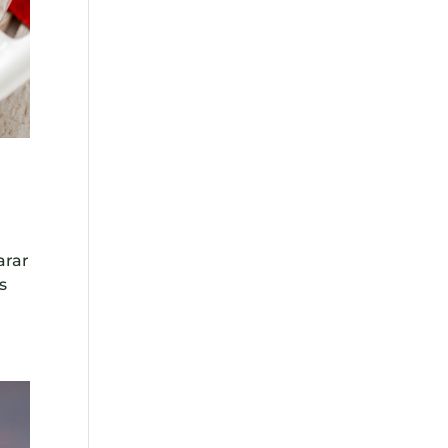
arar
s