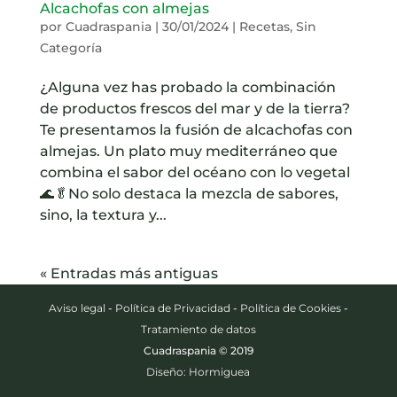
Alcachofas con almejas
por
Cuadraspania
|
30/01/2024
|
Recetas
,
Sin
Categoría
¿Alguna vez has probado la combinación
de productos frescos del mar y de la tierra?
Te presentamos la fusión de alcachofas con
almejas. Un plato muy mediterráneo que
combina el sabor del océano con lo vegetal
🌊🥬No solo destaca la mezcla de sabores,
sino, la textura y...
« Entradas más antiguas
Aviso legal
-
Política de Privacidad
-
Política de Cookies
-
Tratamiento de datos
Cuadraspania © 2019
Diseño: Hormiguea