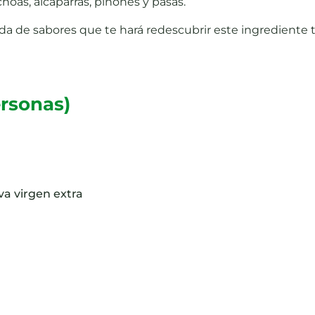
choas, alcaparras, piñones y pasas.
a de sabores que te hará redescubrir este ingrediente 
ersonas)
iva virgen extra