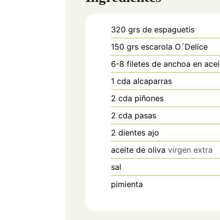
320
grs
de espaguetis
150
grs
escarola O´Delice
6-8
filetes de anchoa en acei
1
cda
alcaparras
2
cda
piñones
2
cda
pasas
2
dientes
ajo
aceite de oliva
virgen extra
sal
pimienta