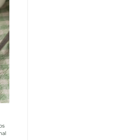
os
nal