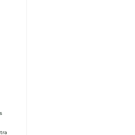
s
tra