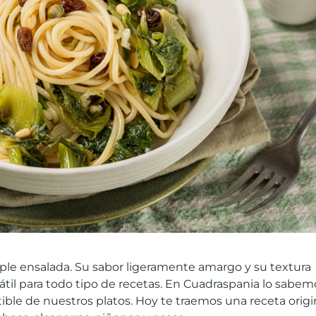
le ensalada. Su sabor ligeramente amargo y su textura
sátil para todo tipo de recetas. En Cuadraspania lo sabem
tible de nuestros platos. Hoy te traemos una receta origi