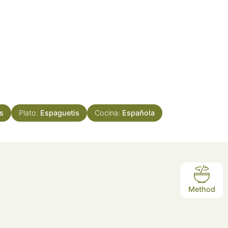
s
Plato:
Espaguetis
Cocina:
Española
Method