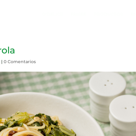
O’DELICE
FRISÉE
PRODUCTOS
E
rola
s
|
0 Comentarios