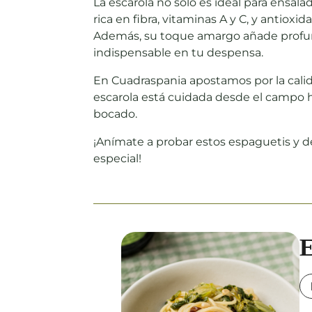
La escarola no solo es ideal para ensala
rica en fibra, vitaminas A y C, y antiox
Además, su toque amargo añade profund
indispensable en tu despensa.
En Cuadraspania apostamos por la calid
escarola está cuidada desde el campo h
bocado.
¡Anímate a probar estos espaguetis y 
especial!
E