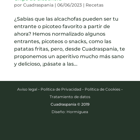
por
Cuadraspania
|
06/06/2023
|
Recetas
¿Sabías que las alcachofas pueden ser tu
entrante o picoteo favorito a partir de
ahora? Hemos normalizado algunos
entrantes, picoteos o snacks, como las
patatas fritas, pero, desde Cuadraspania, te
proponemos un aperitivo mucho más sano
y delicioso, ¡pásate a las...
Aviso legal
-
Política de Privacidad
-
Política de Cookies
-
Tratamiento de datos
Cuadraspania © 2019
Diseño: Hormiguea