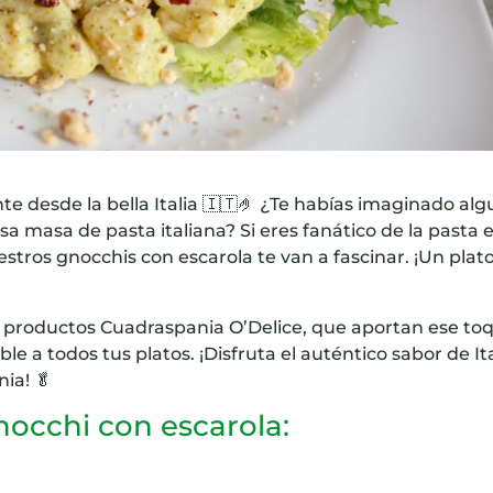
e desde la bella Italia 🇮🇹🤌 ¿Te habías imaginado al
osa masa de pasta italiana? Si eres fanático de la pasta 
tros gnocchis con escarola te van a fascinar. ¡Un plat
 productos Cuadraspania O’Delice, que aportan ese to
le a todos tus platos. ¡Disfruta el auténtico sabor de It
ia! 🥬
nocchi con escarola: