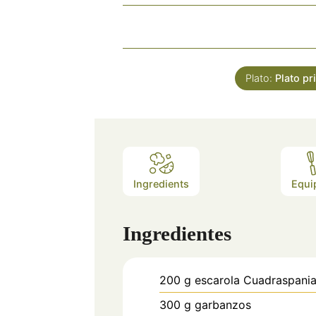
Plato:
Plato pr
Ingredients
Equi
Ingredientes
200
g
escarola Cuadraspania
300
g
garbanzos