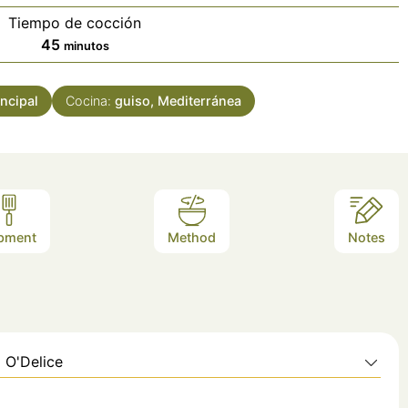
Tiempo de cocción
minutos
45
minutos
incipal
Cocina:
guiso, Mediterránea
pment
Method
Notes
 O'Delice