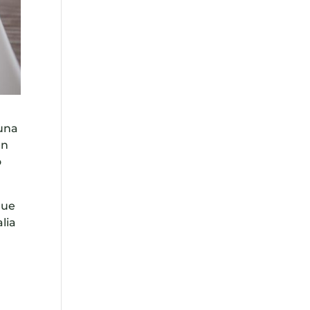
guna
en
o
que
alia