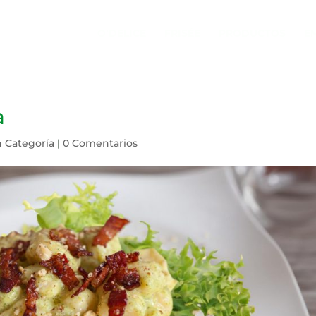
O’DELICE
FRISÉE
PRODUCTOS
E
a
n Categoría
|
0 Comentarios