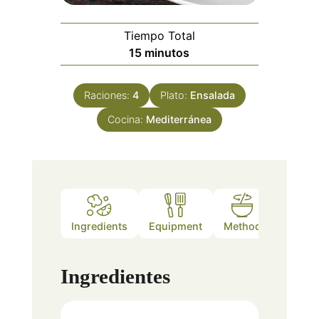
Tiempo Total
minutos
15
minutos
Raciones:
4
Plato:
Ensalada
Cocina:
Mediterránea
Ingredients
Equipment
Method
Ingredientes