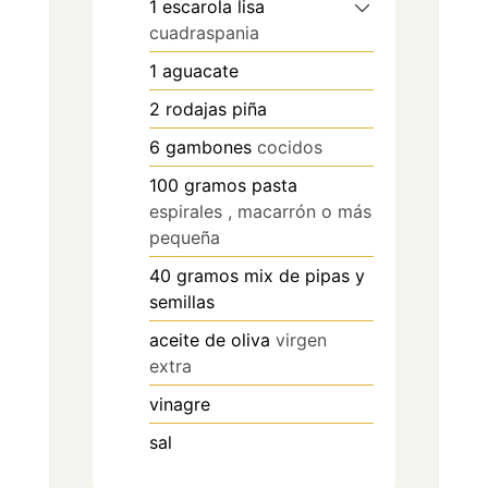
1
escarola lisa
cuadraspania
1
aguacate
2
rodajas
piña
6
gambones
cocidos
100
gramos
pasta
espirales , macarrón o más
pequeña
40
gramos
mix de pipas y
semillas
aceite de oliva
virgen
extra
vinagre
sal