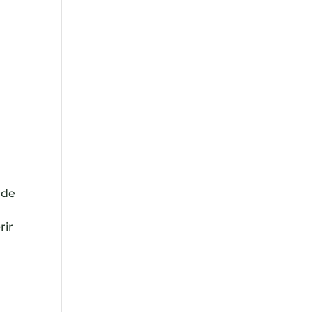
 de
a
rir