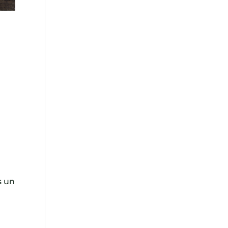
s
l
s un