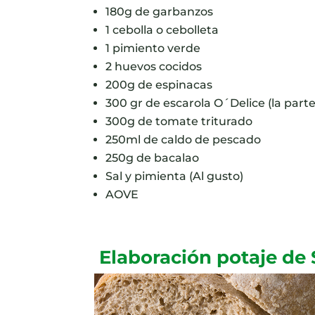
180g de garbanzos
1 cebolla o cebolleta
1 pimiento verde
2 huevos cocidos
200g de espinacas
300 gr de escarola O´Delice (la part
300g de tomate triturado
250ml de caldo de pescado
250g de bacalao
Sal y pimienta (Al gusto)
AOVE
Elaboración potaje de