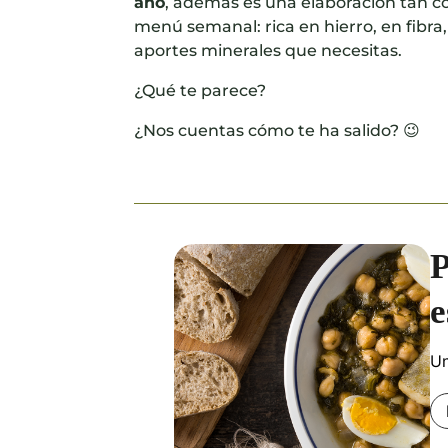
año
, además es una elaboración tan co
menú semanal: rica en hierro, en fibra,
aportes minerales que necesitas.
¿Qué te parece?
¿Nos cuentas cómo te ha salido? 😉
P
e
Un