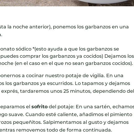
asta la noche anterior), ponemos los garbanzos en una
a.
bonato sódico
*(esto ayuda a que los garbanzos se
s puedes comprar los garbanzos ya cocidos) Dejamos lo
oche (en el caso en el que no sean garbanzos cocidos).
onernos a cocinar nuestro potaje de vigilia. En una
os los garbanzos ya escurridos. Lo tapamos y dejamos
la exprés, tardaremos unos 25 minutos, dependiendo de
preparamos el
sofrito
del potaje: En una sartén, echamo
uego suave. Cuando esté caliente, añadimos el pimiento
 trozos pequeñitos. Salpimentamos al gusto y dejamos
ientras removemos todo de forma continuada.