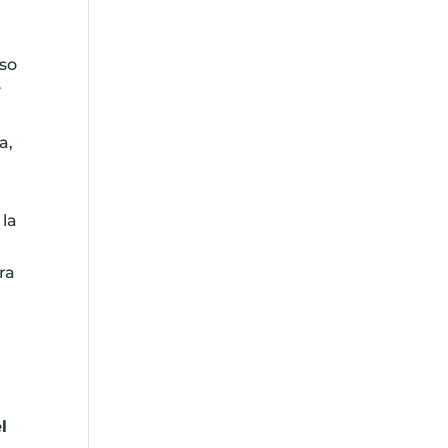
aso
y
a,
 la
ra
l