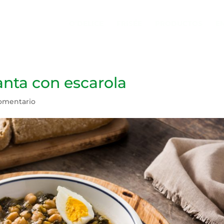
O’DELICE
FRISÉE
PRODUCTOS
E
nta con escarola
Comentario