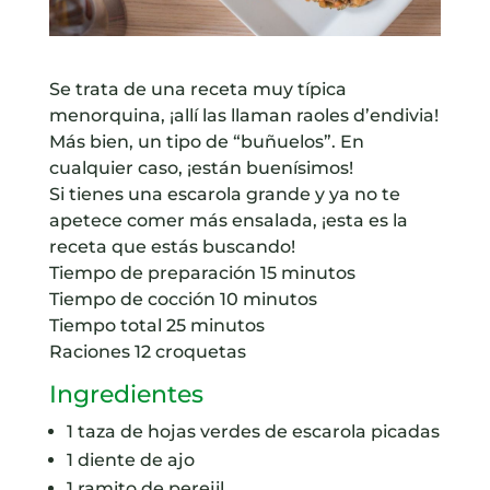
Se trata de una receta muy típica
menorquina, ¡allí las llaman raoles d’endivia!
Más bien, un tipo de “buñuelos”. En
cualquier caso, ¡están buenísimos!
Si tienes una escarola grande y ya no te
apetece comer más ensalada, ¡esta es la
receta que estás buscando!
Tiempo de preparación
15
minutos
Tiempo de cocción
10
minutos
Tiempo total
25
minutos
Raciones
12
croquetas
Ingredientes
1
taza
de hojas verdes de escarola picadas
1
diente
de ajo
1
ramito
de perejil