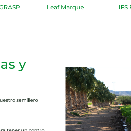
 GRASP
Leaf Marque
IFS
as y
uestro semillero
ra tener un control