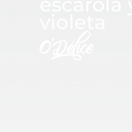
escarola 
violeta